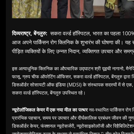
दिव्यराष्ट्र, बेंगलुरु:
सकरा वर्ल्ड हॉस्पिटल, भारत का पहला 100% एफ
आज अपने पार्किंसन रोग क्लिनिक के शुभारंभ की घोषणा की। यह समर्प
पीड़ित व्यक्तियों के लिए उन्नत निदान, व्यक्तिगत उपचार और समग्र 
इस अत्याधुनिक क्लिनिक का औपचारिक उद्घाटन श्री यूइची नागानो, मैनेजिंग
फासू, ग्रुप चीफ ऑपरेटिंग ऑफिसर, सकरा वर्ल्ड हॉस्पिटल, बेंगलुरु द्वारा
डिसऑर्डर सोसायटी ऑफ इंडिया (MDSI) के संस्थापक सदस्यों में से एक, तथा डॉ
सकरा वर्ल्ड हॉस्पिटल, बेंगलुरु उपस्थित रहे।
न्यूरोलॉजिकल केयर में एक नया मील का पत्थर
नव-स्थापित पार्किंसन रोग क्
प्रारंभिक पहचान, समय पर उपचार और दीर्घकालिक प्रबंधन जीवन की गुणवत्ता 
डिसऑर्डर केयर, फंक्शनल न्यूरोसर्जरी, न्यूरोसाइकोलॉजी और रिहैबिलिटेश
न्यूरोडायग्नोस्टिक टूल्स के माध्यम से प्रारंभिक निदान  डीप ब्रेन स्टि