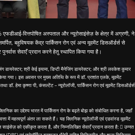
डीआई-वित्तपोषित अस्पताल और न्यूरोसाइंसेज़ के क्षेत्र में अग्रणी, ने
ित, बहुविषयक केंद्र पार्किंसन रोग एवं अन्य मूवमेंट डिसऑर्डर्स से
पुनर्वास सेवाएँ प्रदान करने हेतु स्थापित किया गया है।
 डायरेक्टर; श्री केई इयामा, डिप्टी मैनेजिंग डायरेक्टर; और श्री लवकेश कुमार
 किया गया। इस अवसर पर मुख्य अतिथि के रूप में डॉ. प्रशांत एलके, मूवमेंट
. हेमा कृष्णा पी, कंसल्टेंट – न्यूरोलॉजी, पार्किंसन रोग एवं मूवमेंट डिसऑर्डर्स
लिनिक का उद्देश्य भारत में पार्किंसन रोग के बढ़ते बोझ को संबोधित करना है, जहाँ
में महत्वपूर्ण अंतर ला सकते हैं। यह क्लिनिक न्यूरोलॉजी एवं एडवांस्ड मूवमेंट
न साइंसेज़ को एकीकृत करता है, और निम्नलिखित सेवाएँ प्रदान करता है:  उन्नत
मुलेशन (DBS) एवं एपोमॉर्फिन इन्फ्यूजन थैरेपी सहित चिकित्सीय और शल्य चिकित्सा