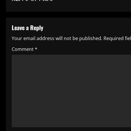
n
t
Leave a Reply
i
Your email address will not be published.
Required fi
n
Comment
*
u
e
R
e
a
d
i