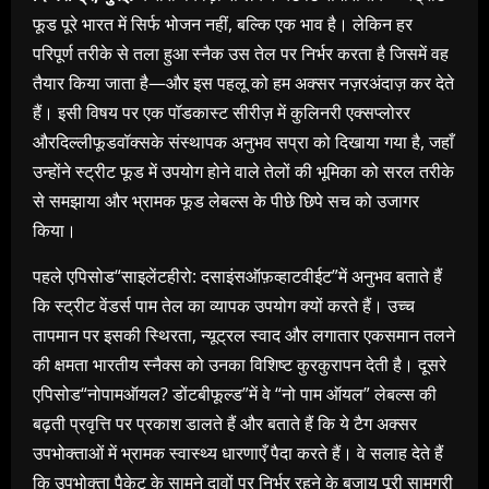
फूड पूरे भारत में सिर्फ भोजन नहीं
,
बल्कि एक भाव है। लेकिन हर
परिपूर्ण तरीके से तला हुआ स्नैक उस तेल पर निर्भर करता है जिसमें वह
तैयार किया जाता है—और इस पहलू को हम अक्सर नज़रअंदाज़ कर देते
हैं। इसी विषय पर एक पॉडकास्ट सीरीज़ में कुलिनरी एक्सप्लोरर
औरदिल्लीफूडवॉक्‍सके संस्थापक अनुभव सप्रा को दिखाया गया है
,
जहाँ
उन्होंने स्ट्रीट फूड में उपयोग होने वाले तेलों की भूमिका को सरल तरीके
से समझाया और भ्रामक फूड लेबल्स के पीछे छिपे सच को उजागर
किया।
पहले एपिसोड
“
साइलेंटहीरो: दसाइंसऑफ़व्हाटवीईट”में अनुभव बताते हैं
कि स्ट्रीट वेंडर्स पाम तेल का व्यापक उपयोग क्यों करते हैं। उच्च
तापमान पर इसकी स्थिरता
,
न्यूट्रल स्वाद और लगातार एकसमान तलने
की क्षमता भारतीय स्नैक्स को उनका विशिष्ट कुरकुरापन देती है। दूसरे
एपिसोड
“
नोपामऑयल
?
डोंटबीफूल्ड”में वे “नो पाम ऑयल” लेबल्स की
बढ़ती प्रवृत्ति पर प्रकाश डालते हैं और बताते हैं कि ये टैग अक्सर
उपभोक्ताओं में भ्रामक स्वास्थ्य धारणाएँ पैदा करते हैं। वे सलाह देते हैं
कि उपभोक्ता पैकेट के सामने दावों पर निर्भर रहने के बजाय पूरी सामग्री