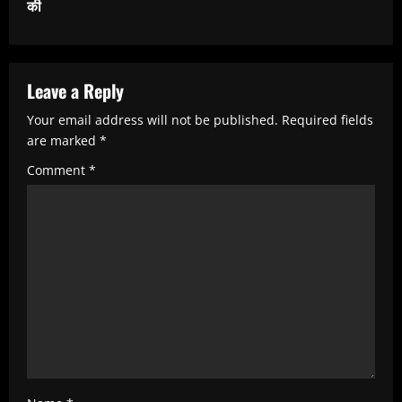
i
की
n
u
e
Leave a Reply
R
Your email address will not be published.
Required fields
e
are marked
*
a
Comment
*
d
i
n
g