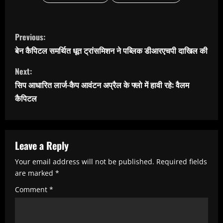
C
Previous:
o
बेन कैपिटल समर्थित धूत ट्रांसमिशन ने पब्लिक डीआरएचपी दाखिल की
n
Next:
t
सिप आधारित लार्ज-कैप आवंटन अप्रैल के फ्लो में हावी रहे: वैलम
i
कैपिटल
n
u
e
Leave a Reply
R
Your email address will not be published.
Required fields
e
are marked
*
a
Comment
*
d