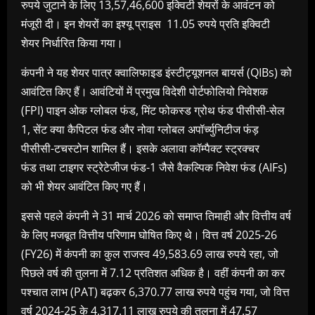
रुपये जुटाने के लिए
13,57,46,600
इक्विटी शेयरों
के आवंटन को
मंजूरी दी। इन शेयरों का इश्यू प्राइस
11.05
रुपये प्रति इक्विटी
शेयर
निर्धारित किया गया।
कंपनी ने यह शेयर पात्र
क्वालिफाइड इंस्टीट्यूशनल बायर्स
(QIBs)
को
आवंटित किए हैं। आवंटियों में प्रमुख विदेशी पोर्टफोलियो निवेशक
(
FPI)
पाइन ओक ग्लोबल फंड
,
मिंट फोकस्ड ग्रोथ फंड पीसीसी-सेल
1,
सेंट क्या कैपिटल फंड और नोवा ग्लोबल अपॉर्च्युनिटीज फंड़
पीसीसी-टचस्टोन
शामिल हैं। इसके अलावा
कॉम्पैक्ट स्ट्रक्चर
फंड
तथा
टाइगर स्ट्रेटेजीज फंड-
1
जैसे वैकल्पिक निवेश फंड (
AIFs)
को भी शेयर आवंटित किए गए हैं।
इससे पहले कंपनी ने
31
मार्च
2026
को समाप्त तिमाही और वित्तीय वर्ष
के लिए मजबूत वित्तीय परिणाम घोषित किए थे। वित्त वर्ष
2025-26
(FY26)
में कंपनी का कुल राजस्व
49,583.69
लाख रुपये
रहा
,
जो
पिछले वर्ष की तुलना में
7.12
प्रतिशत
अधिक है। वहीं कंपनी का
कर
पश्चात लाभ (
PAT)
बढ़कर
6,370.77
लाख रुपये
पहुंच गया
,
जो वित्त
वर्ष
2024-25
के
4,317.11
लाख रुपये
की तुलना में
47.57