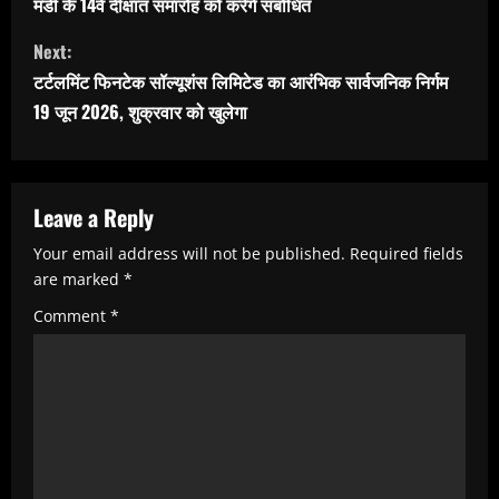
n
मंडी के 14वें दीक्षांत समारोह को करेंगे संबोधित
t
Next:
i
टर्टलमिंट फिनटेक सॉल्यूशंस लिमिटेड का आरंभिक सार्वजनिक निर्गम
n
19 जून 2026, शुक्रवार को खुलेगा
u
e
R
Leave a Reply
e
Your email address will not be published.
Required fields
are marked
*
a
Comment
*
d
i
n
g