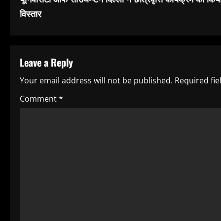
o
विस्तार
n
t
Leave a Reply
i
Your email address will not be published.
Required fi
n
Comment
*
u
e
R
e
a
d