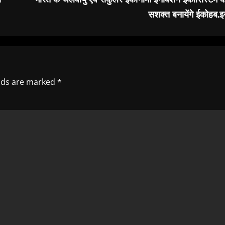
सशक्त बनायेंगे ईकोहब.इ
elds are marked
*