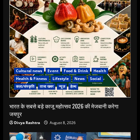
Cultural news
Event
Food & Drink
Health
Health & Fitness
Lifestyle
News
Social
कला/संस्कृति
ताजा खबर
न्यूज़
हेल्थ
भारत के सबसे बड़े काजू महोत्सव 2026 की मेजबानी करेगा
जयपुर
Divya Rashtra
August 8, 2026