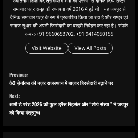
ख्यातनाम शिक्षाविद् श्रीबल्लभ शर्मा की प्रेरणा से दैनिक दिव्य राष्ट्र
समाचार पत्र समूह की स्थापना वर्ष 2016 में हुई थी। यह जयपुर से
दैनिक समाचार पत्र के रुप में प्रकाशित किया जा रहा है और राष्ट्र एवं
समाज सुधार की अपनी जिम्मेदारी का बखूबी निर्वहन कर रहा है। संपर्क
नम्बर:-+91 9660653702, +91 9414050155
Visit Website
View All Posts
C
Previous:
o
के2 ज़ेनॉक्स की नज़र राजस्थान में बाज़ार हिस्सेदारी बढ़ाने पर
n
Next:
t
आर्मी डे परेड 2026 की फुल ड्रैस रिहर्सल और “शौर्य संध्या ” ने जयपुर
i
को किया मंत्रमुग्ध
n
u