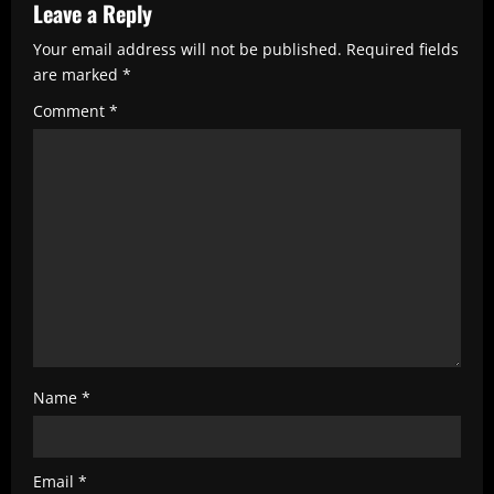
e
Leave a Reply
R
Your email address will not be published.
Required fields
e
are marked
*
a
Comment
*
d
i
n
g
Name
*
Email
*