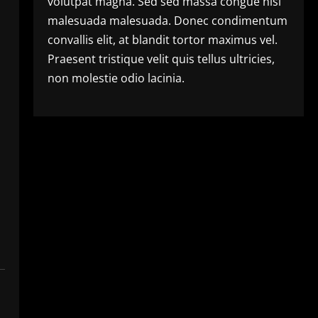
volutpat magna. Sed sed massa congue nisl
malesuada malesuada. Donec condimentum
convallis elit, at blandit tortor maximus vel.
Praesent tristique velit quis tellus ultricies,
non molestie odio lacinia.