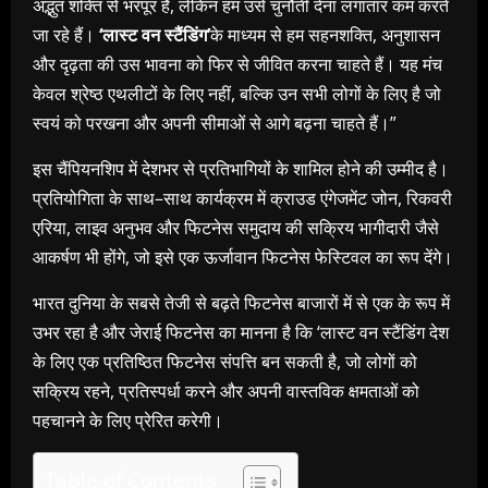
अद्भुत
शक्ति
से
भरपूर
है
,
लेकिन
हम
उसे
चुनौती
देना
लगातार
कम
करते
जा
रहे
हैं।
‘
लास्ट
वन
स्टैंडिंग
’
के
माध्यम
से
हम
सहनशक्ति
,
अनुशासन
और
दृढ़ता
की
उस
भावना
को
फिर
से
जीवित
करना
चाहते
हैं।
यह
मंच
केवल
श्रेष्ठ
एथलीटों
के
लिए
नहीं
,
बल्कि
उन
सभी
लोगों
के
लिए
है
जो
स्वयं
को
परखना
और
अपनी
सीमाओं
से
आगे
बढ़ना
चाहते
हैं।
”
इस
चैंपियनशिप
में
देशभर
से
प्रतिभागियों
के
शामिल
होने
की
उम्मीद
है।
प्रतियोगिता
के
साथ
–
साथ
कार्यक्रम
में
क्राउड
एंगेजमेंट
जोन
,
रिकवरी
एरिया
,
लाइव
अनुभव
और
फिटनेस
समुदाय
की
सक्रिय
भागीदारी
जैसे
आकर्षण
भी
होंगे
,
जो
इसे
एक
ऊर्जावान
फिटनेस
फेस्टिवल
का
रूप
देंगे।
भारत
दुनिया
के
सबसे
तेजी
से
बढ़ते
फिटनेस
बाजारों
में
से
एक
के
रूप
में
उभर
रहा
है
और
जेराई
फिटनेस
का
मानना
है
कि
‘
लास्ट
वन
स्टैंडिंग
देश
के
लिए
एक
प्रतिष्ठित
फिटनेस
संपत्ति
बन
सकती
है
,
जो
लोगों
को
सक्रिय
रहने
,
प्रतिस्पर्धा
करने
और
अपनी
वास्तविक
क्षमताओं
को
पहचानने
के
लिए
प्रेरित
करेगी।
Table of Contents