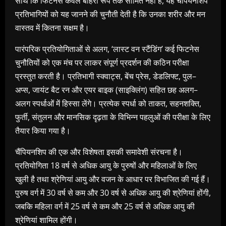
साथ
कि
फिटनेस
केवल
बाहरी
रूप
तक
सीमित
नहीं
है
,
यह
चैंपियनशिप
प्रतिभागियों
को
यह
जानने
की
चुनौती
देती
है
कि
उनका
शरीर
और
मन
वास्तव
में
कितना सक्षम है।
पारंपरिक
प्रतियोगिताओं
से
अलग
, ‘
लास्ट
वन
स्टैंडिंग
’
कई
फिटनेस
चुनौतियों
को
एक
मंच
पर
लाकर
संपूर्ण
प्रदर्शन
की
कठिन
परीक्षा
प्रस्तुत
करती
है।
प्रतिभागी
स्क्वाट्स
,
बेंच
प्रेस
,
डेडलिफ्ट
,
पुल
–
अप्स
,
जायंट
बैट
रन
और
एयर
बाइक
(
साइक्लिंग
)
सहित
छह
अलग
–
अलग
स्पर्धाओं
में
हिस्सा
लेंगे।
प्रत्येक
स्पर्धा
को
ताकत
,
सहनशक्ति
,
फुर्ती
,
संतुलन
और
मानसिक
दृढ़ता
के
विभिन्न
पहलुओं
की
परीक्षा
के
लिए
तैयार
किया
गया
है।
चैंपियनशिप
की
एक
और
विशेषता
इसकी
समावेशी
संरचना
है।
प्रतियोगिता
18
वर्ष
से
अधिक
आयु
के
पुरुषों
और
महिलाओं
के
लिए
खुली
है
तथा
श्रेणियां
आयु
और
वजन
के
आधार
पर
विभाजित
की
गई
हैं।
पुरुष
वर्ग
में
30
वर्ष
से
कम
और
30
वर्ष
से
अधिक
आयु
की
श्रेणियां
होंगी
,
जबकि
महिला
वर्ग
में
25
वर्ष
से
कम
और
25
वर्ष
से
अधिक
आयु
की
श्रेणियां
शामिल
होंगी।