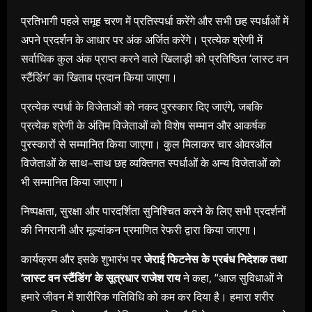
प्रतिभागी
पहले
समूह
चरण
में
प्रतिस्पर्धा
करेंगे
और
सभी
छह
स्पर्धाओं
में
अपने
प्रदर्शन
के
आधार
पर
अंक
अर्जित
करेंगे।
प्रत्येक
श्रेणी
में
सर्वाधिक
कुल
अंक
प्राप्त
करने
वाले
खिलाड़ी
को
प्रतिष्ठित
‘
लास्ट
वन
स्टैंडिंग
’
का
खिताब
प्रदान
किया
जाएगा।
प्रत्येक
स्पर्धा
के
विजेताओं
को
नकद
पुरस्कार
दिए
जाएंगे
,
जबकि
प्रत्येक
श्रेणी
के
अंतिम
विजेताओं
को
विशेष
सम्मान
और
आकर्षक
पुरस्कारों
से
सम्मानित
किया
जाएगा।
कुल
मिलाकर
चार
ओवरऑल
विजेताओं
के
साथ
–
साथ
छह
व्यक्तिगत
स्पर्धाओं
के
अन्य
विजेताओं
को
भी
सम्मानित
किया
जाएगा।
निष्पक्षता
,
सुरक्षा
और
पारदर्शिता
सुनिश्चित
करने
के
लिए
सभी
प्रदर्शनों
की
निगरानी
और
मूल्यांकन
प्रमाणित
रेफरी
द्वारा
किया
जाएगा।
कार्यक्रम
और
इसके
शुभारंभ
पर
जेराई
फिटनेस
के
प्रबंध
निदेशक
तथा
‘
लास्ट
वन
स्टैंडिंग
’
के
सूत्रधार
राजेश
राय
ने
कहा
,
“
आज
सुविधाओं
ने
हमारे
जीवन
में
शारीरिक
गतिविधि
को
कम
कर
दिया
है।
हमारा
शरीर