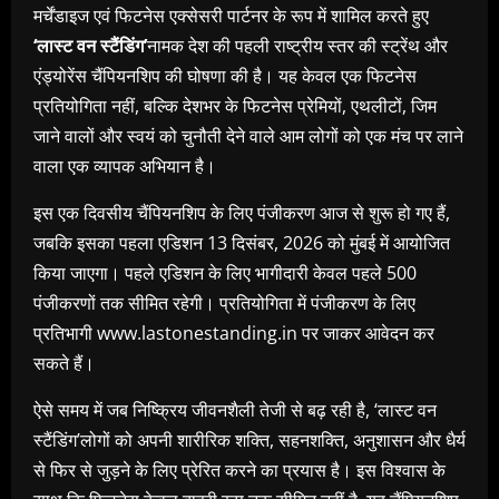
मर्चेंडाइज
एवं
फिटनेस
एक्सेसरी
पार्टनर
के
रूप
में
शामिल
करते
हुए
‘
लास्ट
वन
स्टैंडिंग
’
नामक
देश
की
पहली
राष्ट्रीय
स्तर
की
स्ट्रेंथ
और
एंड्योरेंस
चैंपियनशिप
की
घोषणा
की
है।
यह
केवल
एक
फिटनेस
प्रतियोगिता
नहीं
,
बल्कि
देशभर
के
फिटनेस
प्रेमियों
,
एथलीटों
,
जिम
जाने
वालों
और
स्वयं
को
चुनौती
देने
वाले
आम
लोगों
को
एक
मंच
पर
लाने
वाला
एक
व्यापक
अभियान
है।
इस
एक
दिवसीय
चैंपियनशिप
के
लिए
पंजीकरण
आज
से
शुरू
हो
गए
हैं
,
जबकि
इसका
पहला
एडिशन
13
दिसंबर
, 2026
को
मुंबई
में
आयोजित
किया
जाएगा।
पहले
एडिशन के
लिए
भागीदारी
केवल
पहले
500
पंजीकरणों
तक
सीमित
रहेगी।
प्रतियोगिता
में
पंजीकरण
के
लिए
प्रतिभागी
www.lastonestanding.in
पर
जाकर
आवेदन
कर
सकते
हैं।
ऐसे
समय
में
जब
निष्क्रिय
जीवनशैली
तेजी
से
बढ़
रही
है
, ‘
लास्ट
वन
स्टैंडिंग
’
लोगों
को
अपनी
शारीरिक
शक्ति
,
सहनशक्ति
,
अनुशासन
और
धैर्य
से
फिर
से
जुड़ने
के
लिए
प्रेरित
करने
का
प्रयास
है।
इस
विश्वास
के