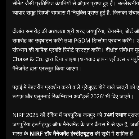
सीमेंट
जैसी
प्रतिष्ठित
कंपनियों
से
ऑफ़र
प्राप्त
हुए
हैं।
उल्लेखनीय
व्यापार
समूह
खिम्जी
रामदास
में
नियुक्ति
प्राप्त
हुई
है
,
जिसका
संचा
दीक्षांत
समारोह
की
अध्यक्षता
श्री
शरद
जयपुरिया
,
चेयरमैन
,
बोर्ड
ऑ
समारोह
का
उद्घाटन
करेंगे
तथा
PGDM
डिप्लोमा
प्रदान
करेंगे।
संस्थान
की
वार्षिक
प्रगति
रिपोर्ट
प्रस्तुत
करेंगे।
दीक्षांत
संबोधन
मु
Chase & Co.
द्वारा
दिया
जाएगा।धन्यवाद
ज्ञापन
श्रीवत्स
जयपुर
मैनेजमेंट
द्वारा
प्रस्तुत
किया
जाएगा।
पढ़ाई
में
बेहतरीन
प्रदर्शन
करने
वाले
ग्रेजुएट
होने
वाले
छात्रों
को
स्टाफ़
और
एलुमनाई
रिकग्निशन
अवॉर्ड्स
2026′
भी
दिए
जाएंगे।
NIRF 2025
की
रैंकिंग
में
जयपुरिया
जयपुर
को
74
वां
स्थान
प्राप्त
जयपुरिया
इंस्टीट्यूट
ऑफ
मैनेजमेंट
के
चार
कैंपस
में
से
एक
है
,
जब
भारत
के
NIRF
टॉप
मैनेजमेंट
इंस्टीट्यूट्स
की
सूची
में
शामिल
हैं।