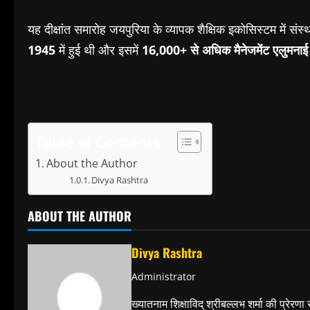
यह
दीक्षांत
समारोह
जयपुरिया
के
व्यापक
शैक्षिक
इकोसिस्टम
में
संस्
1945
में
हुई
थी
और
इसमें
16,000+
से
अधिक
मैनेजमेंट
एलुमनाई
Table of Contents
About the Author
Divya Rashtra
ABOUT THE AUTHOR
Divya Rashtra
Administrator
ख्यातनाम शिक्षाविद् श्रीबल्लभ शर्मा की प्रेरणा