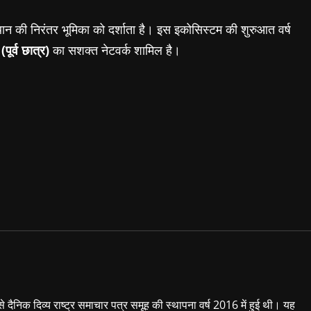
थान
की
निरंतर
भूमिका
को
दर्शाता
है।
इस
इकोसिस्टम
की
शुरुआत
वर्ष
(
पूर्व
छात्र
)
का
सशक्त
नेटवर्क
शामिल
है।
 से दैनिक दिव्य राष्ट्र समाचार पत्र समूह की स्थापना वर्ष 2016 में हुई थी। यह