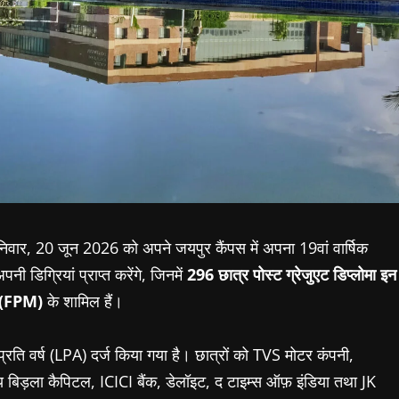
िवार
, 20
जून
2026
को
अपने
जयपुर
कैंपस
में
अपना
19
वां
वार्षिक
अपनी
डिग्रियां
प्राप्त
करेंगे
,
जिनमें
296
छात्र
पोस्ट
ग्रेजुएट
डिप्लोमा
इन
(FPM)
के
शामिल
हैं।
प्रति
वर्ष
(LPA)
दर्ज
किया
गया
है।
छात्रों
को
TVS
मोटर
कंपनी
,
य
बिड़ला
कैपिटल
, ICICI
बैंक
,
डेलॉइट
,
द
टाइम्स
ऑफ़
इंडिया
तथा
JK