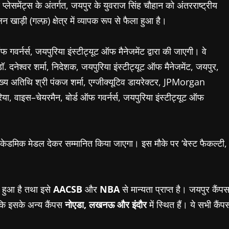
प्लेसमेंट्स
के
अंतर्गत
,
जयपुर
के
युवराज
सिंह
चौहान
को
अंतरराष्ट्रीय
लन
खाड़ी
(
गल्फ़
)
क्षेत्र
में
व्यापक
रूप
से
फैला
हुआ
है।
फ
गवर्नर्स
,
जयपुरिया
इंस्टीट्यूट
ऑफ
मैनेजमेंट
द्वारा
की
जाएगी।
वे
डॉ
.
दनेश्वर
शर्मा
,
निदेशक
,
जयपुरिया
इंस्टीट्यूट
ऑफ
मैनेजमेंट
,
जयपुर
,
ख्य
अतिथि
श्री
पंकज
शर्मा
,
एग्जीक्यूटिव
डायरेक्टर
, JPMorgan
िया
,
वाइस
–
चेयरमैन
,
बोर्ड
ऑफ
गवर्नर्स
,
जयपुरिया
इंस्टीट्यूट
ऑफ
एकेडमिक
मेडल
देकर
सम्मानित
किया
जाएगा।
इस
मौके
पर
‘
बेस्ट
फैकल्टी
,
हुआ
है
तथा
इसे
AACSB
और
NBA
से
मान्यता
प्राप्त
है।
जयपुर
कैंप
कि
इसके
अन्य
कैंपस
नोएडा
,
लखनऊ
और
इंदौर
में
स्थित
हैं।
ये
सभी
कैंप