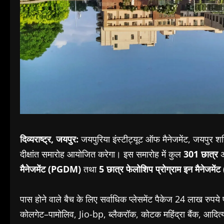
दिव्यराष्ट्र, जयपुर:
जयपुरिया
इंस्टीट्यूट
ऑफ
मैनेजमेंट
,
जयपुर
शन
दीक्षांत
समारोह
आयोजित
करेगा।
इस
समारोह
में
कुल
301
छात्र
मैनेजमेंट
(PGDM)
तथा
5
छात्र
फेलोशिप
प्रोग्राम
इन
मैनेजमेंट
पास
होने
वाले
बैच
के
लिए
सर्वाधिक
प्लेसमेंट
पैकेज
24
लाख
रुपये
कोलगेट
–
पामोलिव
, Jio-bp,
ब्लैकरॉक
,
कोटक
महिंद्रा
बैंक
,
आदित्