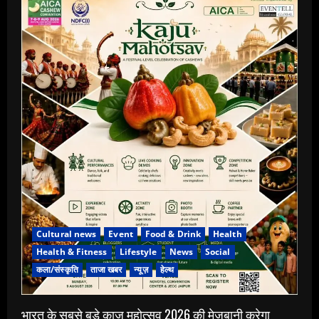
Cultural news
Event
Food & Drink
Health
Health & Fitness
Lifestyle
News
Social
कला/संस्कृति
ताजा खबर
न्यूज़
हेल्थ
भारत के सबसे बड़े काजू महोत्सव 2026 की मेजबानी करेगा