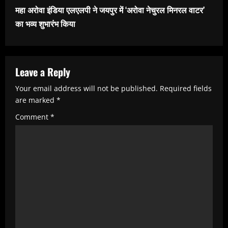
t
महा अरोवा इंडिया एलएलपी ने जयपुर में ‘अरोवा नेचुरल मिनरल वाटर’
i
का भव्य शुभारंभ किया
n
u
e
Leave a Reply
R
Your email address will not be published.
Required fields
e
are marked
*
a
Comment
*
d
i
n
g