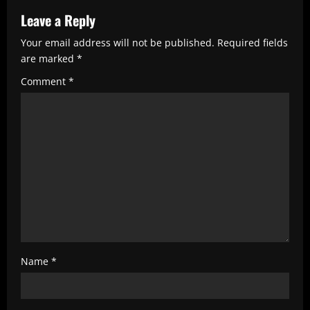
e
Leave a Reply
R
Your email address will not be published.
Required fields
e
are marked
*
a
Comment
*
d
i
n
g
Name
*