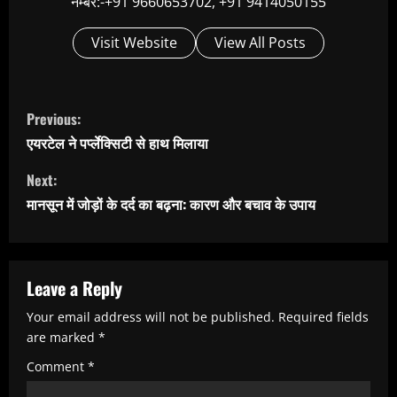
नम्बर:-+91 9660653702, +91 9414050155
Visit Website
View All Posts
C
Previous:
o
एयरटेल ने पर्प्लेक्सिटी से हाथ मिलाया
n
Next:
t
मानसून में जोड़ों के दर्द का बढ़ना: कारण और बचाव के उपाय
i
n
u
Leave a Reply
e
Your email address will not be published.
Required fields
R
are marked
*
e
Comment
*