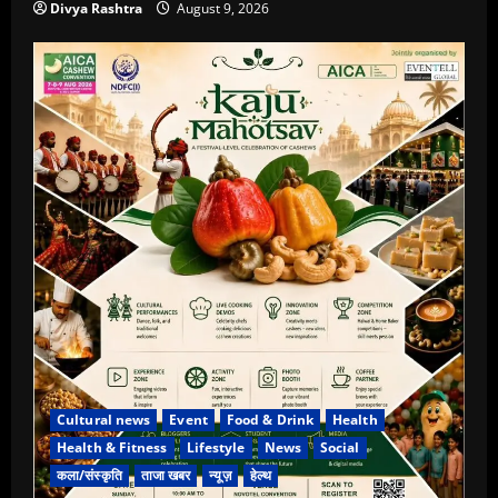
Divya Rashtra
August 9, 2026
Cultural news
Event
Food & Drink
Health
Health & Fitness
Lifestyle
News
Social
कला/संस्कृति
ताजा खबर
न्यूज़
हेल्थ