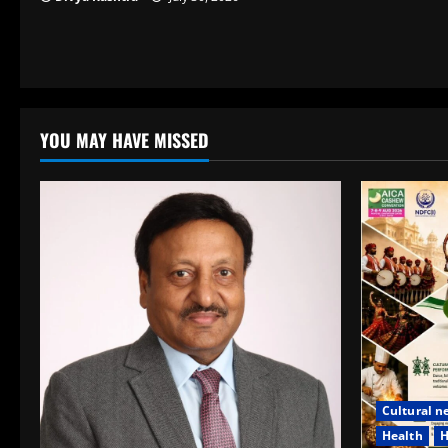
YOU MAY HAVE MISSED
Cultural n
Health
H