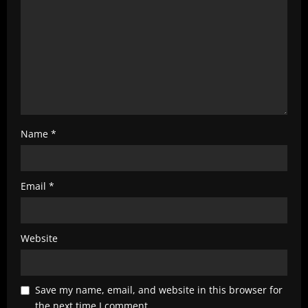
d
i
n
g
Name
*
Email
*
Website
Save my name, email, and website in this browser for
the next time I comment.