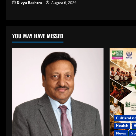
Divya Rashtra
August 6, 2026
YOU MAY HAVE MISSED
Cultural n
Health
H
News
So