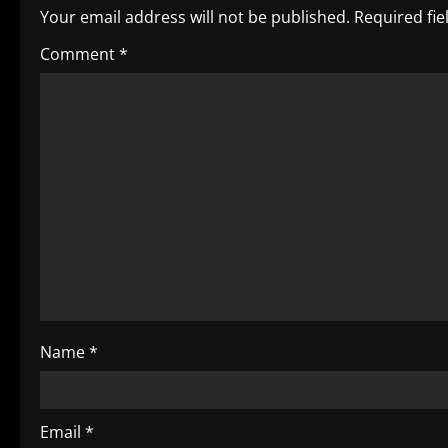
i
Your email address will not be published.
Required fi
n
Comment
*
u
e
R
e
a
d
i
Name
*
n
g
Email
*