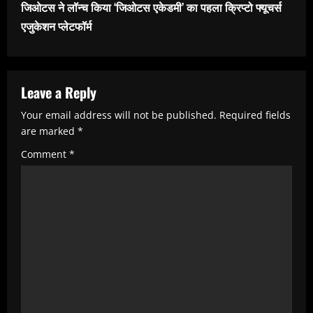
i
जिओटस ने लॉन्च किया ‘जिओटस एकेडमी’ का पहला क्रिप्टो फ्यूचर्स
n
एजुकेशन प्लेटफॉर्म
u
e
R
Leave a Reply
e
Your email address will not be published.
Required fields
are marked
*
a
Comment
*
d
i
n
g