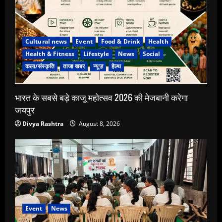
Cultural news
Event
Food & Drink
Health
Health & Fitness
Lifestyle
News
Social
कला/संस्कृति
ताजा खबर
न्यूज़
हेल्थ
भारत के सबसे बड़े काजू महोत्सव 2026 की मेजबानी करेगा
जयपुर
Divya Rashtra
August 8, 2026
Event
News