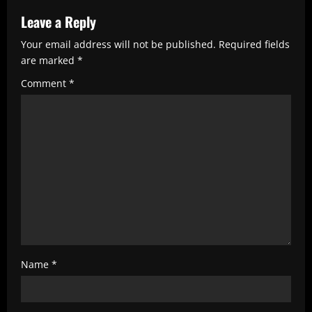
e
R
Leave a Reply
e
Your email address will not be published.
Required fields
are marked
*
a
Comment
*
d
i
n
g
Name
*