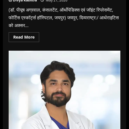
Divya Rashtra
May 21, 2026
(डॉ. पीयूष अग्रवाल, कंसलटेंट, ऑर्थोपेडिक्स एवं जॉइंट रिप्लेसमेंट,
फोर्टिस एस्कॉर्ट्स हॉस्पिटल, जयपुर) जयपुर, दिव्यराष्ट्र:/ आर्थराइटिस
को अक्सर...
Read
Read More
more
about
मिथक
बनाम
तथ्य:
आर्थराइटिस
केवल
“उम्र
से
जुड़ी”
बीमारी
नहीं
है