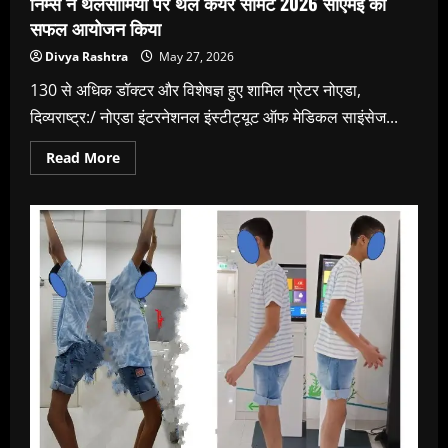
निम्स ने थैलेसीमिया पर थल केयर समिट 2026 सीएमई का
सफल आयोजन किया
Divya Rashtra
May 27, 2026
130 से अधिक डॉक्टर और विशेषज्ञ हुए शामिल ग्रेटर नोएडा,
दिव्यराष्ट्र:/ नोएडा इंटरनेशनल इंस्टीट्यूट ऑफ मेडिकल साइंसेज...
Read
Read More
more
about
निम्स
ने
थैलेसीमिया
पर
थल
केयर
समिट
2026
सीएमई
का
सफल
आयोजन
किया