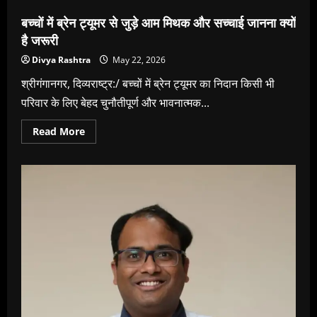
इलाज:
सही
बच्चों में ब्रेन ट्यूमर से जुड़े आम मिथक और सच्चाई जानना क्यों
समय
पर
है जरूरी
इलाज
से
Divya Rashtra
May 22, 2026
11
साल
श्रीगंगानगर, दिव्यराष्ट्र:/ बच्चों में ब्रेन ट्यूमर का निदान किसी भी
के
बच्चे
परिवार के लिए बेहद चुनौतीपूर्ण और भावनात्मक...
ने
फिर
सीखा
Read
Read More
चलना
more
about
बच्चों
में
ब्रेन
ट्यूमर
से
जुड़े
आम
मिथक
और
सच्चाई
जानना
क्यों
है
जरूरी