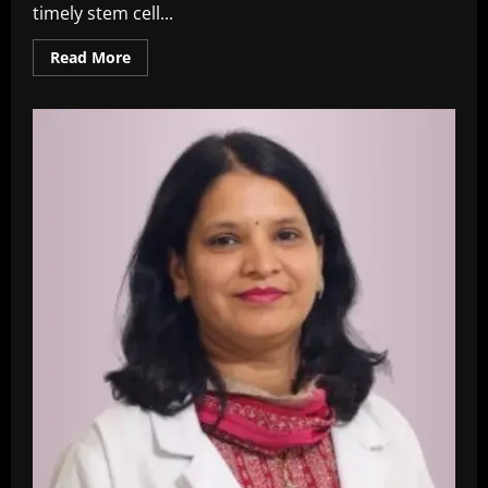
timely stem cell...
Read
Read More
more
about
Thousands
of
Blood
Cancer
Patients
in
India
Miss
Out
on
Life-
Saving
Stem
Cell
Transplants
Amid
Severe
Donor
Shortage:
Experts