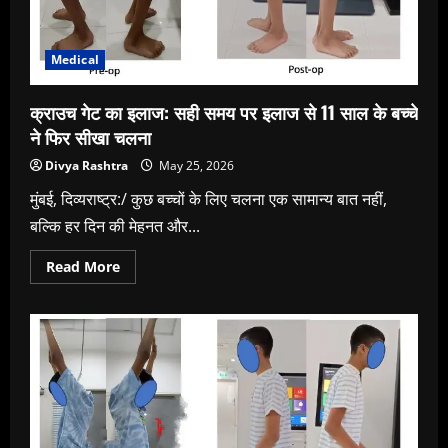
Medical
क्राउच गेट का इलाज: सही समय पर इलाज से 11 साल के बच्चे
ने फिर सीखा चलना
Divya Rashtra
May 25, 2026
मुंबई, दिव्यराष्ट्र:/ कुछ बच्चों के लिए चलना एक सामान्य बात नहीं,
बल्कि हर दिन की मेहनत और...
Read
Read More
more
about
क्राउच
गेट
का
इलाज:
सही
समय
पर
इलाज
से
11
साल