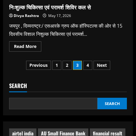
में
एवीएन
निःशुल्क चिकित्सा एवं परामर्श शिविर कल से
से
पीड़ित
Divya Rashtra
May 17, 2026
युवक
के
जयपुर , दिव्यराष्ट्र:/ एसआरके ग्रुप ऑफ हॉस्पिटल्स की ओर से 15
दोनों
हिप
दिवसीय विशाल निशुल्क चिकित्सा एवं परामर्श...
जॉइंट
का
एक
Read
Read More
साथ
more
सफल
about
रिप्लेसमेंट
निःशुल्क
Posts
चिकित्सा
Previous
1
2
3
4
Next
एवं
परामर्श
pagination
शिविर
कल
से
SEARCH
SEARCH
airtel india
AU Small Finance Bank
financial result