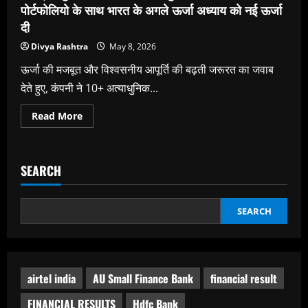
का
पोर्टफोलियो के साथ भारत के अगले ऊर्जा अध्याय को नई ऊर्जा
रास्ता
दी
साफ
Divya Rashtra
May 8, 2026
ऊर्जा की मजबूत और विश्वसनीय आपूर्ति की बढ़ती जरूरत का जवाब
देते हुए, कंपनी ने 10+ अत्याधुनिक...
Read
Read More
more
about
लॉरिट्ज़
नुडसेन
ने
SEARCH
अपने
सबसे
आधुनिक
टेक्नोलॉजी
पोर्टफोलियो
SEARCH
के
साथ
भारत
के
अगले
ऊर्जा
airtel india
AU Small Finance Bank
financial result
अध्याय
को
नई
FINANCIAL RESULTS
Hdfc Bank
ऊर्जा