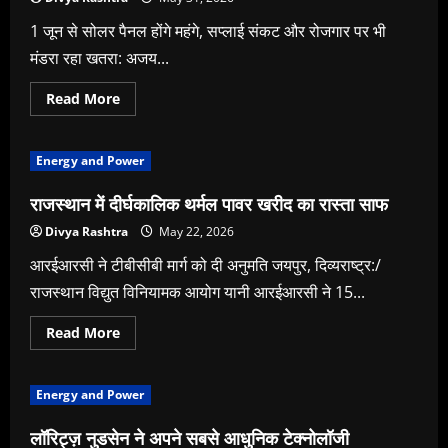
1 जून से सोलर पैनल होंगे महंगे, सप्लाई संकट और रोजगार पर भी
मंडरा रहा खतरा: अजय...
Read
Read More
more
about
भारत
में
Energy and Power
सोलर
क्रांति
पर
राजस्थान में दीर्घकालिक थर्मल पावर खरीद का रास्ता साफ
लग
सकता
Divya Rashtra
May 22, 2026
है
विराम!
आरईआरसी ने टीबीसीबी मार्ग को दी अनुमति जयपुर, दिव्यराष्ट्र:/
राजस्थान विद्युत विनियामक आयोग यानी आरईआरसी ने 15...
Read
Read More
more
about
राजस्थान
में
Energy and Power
दीर्घकालिक
थर्मल
पावर
लॉरिट्ज़ नुडसेन ने अपने सबसे आधुनिक टेक्नोलॉजी
खरीद