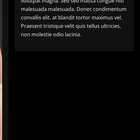
volutpat magna. Sed sed massa congue nisl
malesuada malesuada. Donec condimentum
convallis elit, at blandit tortor maximus vel.
Praesent tristique velit quis tellus ultricies,
non molestie odio lacinia.