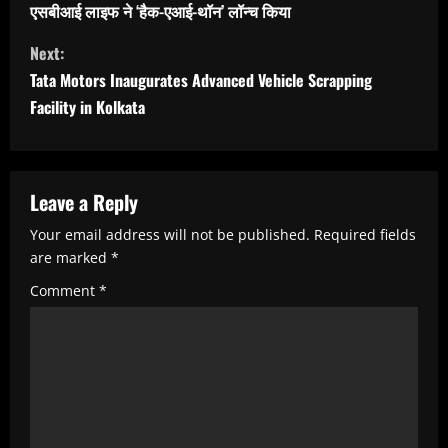
o
एसबीआई लाइफ ने ‘हैक-एआई-थॉन’ लॉन्च किया
n
Next:
t
Tata Motors Inaugurates Advanced Vehicle Scrapping
i
Facility in Kolkata
n
u
e
Leave a Reply
R
Your email address will not be published.
Required fields
e
are marked
*
a
Comment
*
d
i
n
g