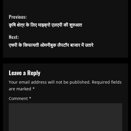
C
Previous:
o
कृषि क्षेत्र के लिए माइक्रो एलएपी की शुरुआत
n
Next:
t
एचपी के किफायती ओमनीबुक लैपटॉप बाजार में उतारे
i
n
u
Leave a Reply
e
Your email address will not be published.
Required fields
R
are marked
*
e
Comment
*
a
d
i