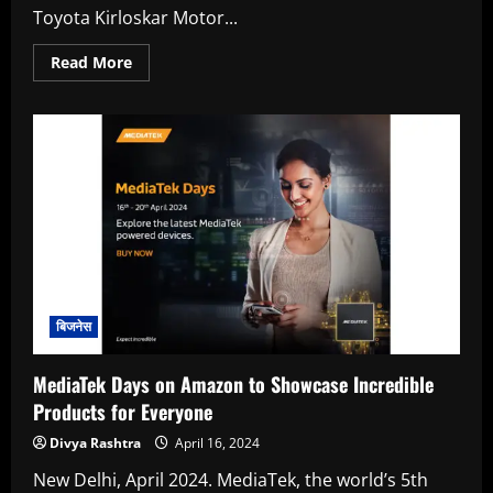
Toyota Kirloskar Motor...
Read
Read More
more
about
Toyota
Kirloskar
Motor
Introduces
New
Innova
HyCross
Petrol
GX
(O)
Grade
बिजनेस
MediaTek Days on Amazon to Showcase Incredible
Products for Everyone
Divya Rashtra
April 16, 2024
New Delhi, April 2024. MediaTek, the world’s 5th