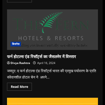
more
about
Bridging
the
Gap:
BRICS
CCI
WE
2024
Report
Highlights
Women’s
Empowerment
in
बिजनेस
Tech
and
Entrepreneurship
फर्न होटल्स एंड रिसॉर्ट्स का जैसलमेर में विस्तार
across
BRICS
Divya Rashtra
April 16, 2024
countries
जयपुर: द फर्न होटल्स एंड रिसॉर्ट्स भारत की प्रमुख पर्यावरण के प्रति
संवेदनशील होटल चेन ने अपने...
Read
Read More
more
about
फर्न
होटल्स
एंड