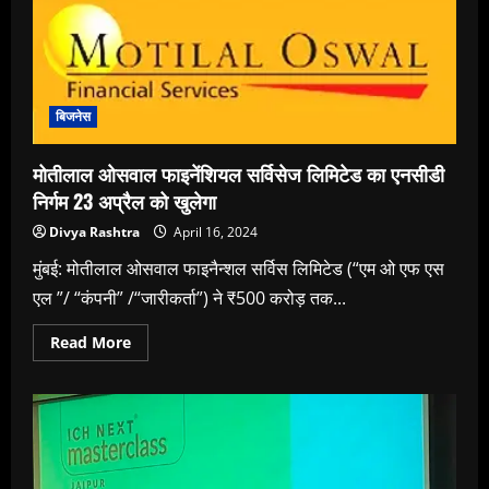
रिसॉर्ट्स
का
जैसलमेर
में
विस्तार
बिजनेस
मोतीलाल ओसवाल फाइनेंशियल सर्विसेज लिमिटेड का एनसीडी
निर्गम 23 अप्रैल को खुलेगा
Divya Rashtra
April 16, 2024
मुंबई: मोतीलाल ओसवाल फाइनैन्शल सर्विस लिमिटेड (“एम ओ एफ एस
एल ”/ “कंपनी” /“जारीकर्ता”) ने ₹500 करोड़ तक...
Read
Read More
more
about
मोतीलाल
ओसवाल
फाइनेंशियल
सर्विसेज
लिमिटेड
का
एनसीडी