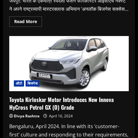
जयपुर: भारत के एकमात्र स्वदेशी फैशन फॉरकास्टर आईसीएच नेक्स्ट
ने अपने राष्ट्रव्यापी मास्टरक्लास अभियान ‘अनलॉक बिजनेस सक्सेस...
Read
Read More
more
about
‘अनलॉक
बिजनेस
सक्सेस
थ्रू
इन-
डेप्थ’
रिसर्च
में
दी
फैशन
की
जानकारी
ऑटो
बिजनेस
Toyota Kirloskar Motor Introduces New Innova
HyCross Petrol GX (O) Grade
Divya Rashtra
April 16, 2024
Bengaluru, April 2024. In line with its ‘customer-
first’ culture and responding to their requirements,