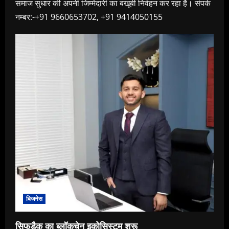
समाज सुधार की अपनी जिम्मेदारी का बखूबी निर्वहन कर रहा है। संपर्क
नम्बर:-+91 9660653702, +91 9414050155
बिजनेस
सिफडैक का ब्लॉकचेन इकोसिस्टम शुरू