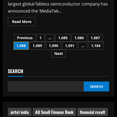
largest global fabless semiconductor company has
announced the ‘MediaTek...
Read
Read More
more
about
MediaTek
Posts
Days
Previous
1
…
1,085
1,086
1,087
on
Amazon
1,088
1,089
1,090
1,091
…
1,184
pagination
to
Showcase
Next
Incredible
Products
for
Everyone
SEARCH
SEARCH
airtel india
AU Small Finance Bank
financial result