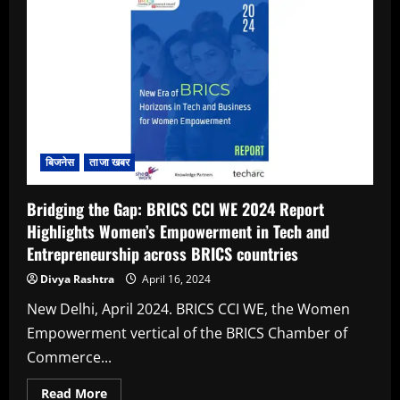
ऑल
सॉलिड
स्टेट
पायलट
लाइन
दिखाई
बिजनेस
ताजा खबर
Bridging the Gap: BRICS CCI WE 2024 Report
Highlights Women’s Empowerment in Tech and
Entrepreneurship across BRICS countries
Divya Rashtra
April 16, 2024
New Delhi, April 2024. BRICS CCI WE, the Women
Empowerment vertical of the BRICS Chamber of
Commerce...
Read
Read More