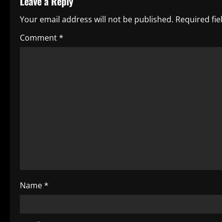
Leave a Reply
i
Your email address will not be published.
Required fi
n
Comment
*
u
e
R
e
a
d
i
Name
*
n
g