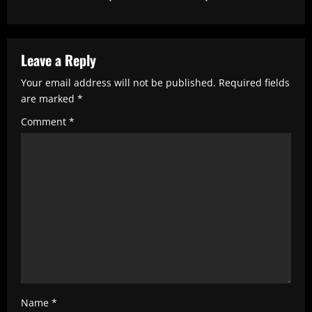
i
n
u
Leave a Reply
e
Your email address will not be published.
Required fields
R
are marked
*
e
Comment
*
a
d
i
n
g
Name
*