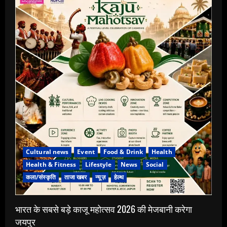
Cultural news
Event
Food & Drink
Health
Health & Fitness
Lifestyle
News
Social
कला/संस्कृति
ताजा खबर
न्यूज़
हेल्थ
भारत के सबसे बड़े काजू महोत्सव 2026 की मेजबानी करेगा
जयपुर