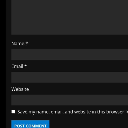
e
a
d
i
Name
*
n
g
Email
*
Website
Save my name, email, and website in this browser f