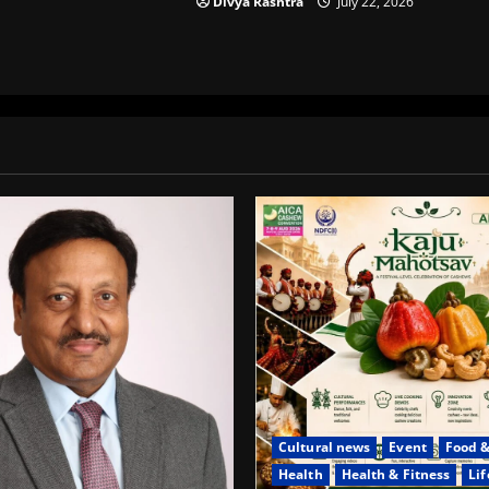
Divya Rashtra
July 22, 2026
Cultural news
Event
Food &
Health
Health & Fitness
Lif