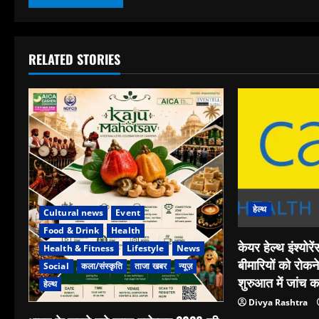
RELATED STORIES
हेल्थ
Cultural news
Event
Food & Drink
Health
केयर हेल्‍थ इंश्‍यो
Health & Fitness
Lifestyle
News
बीमारियों को रोकन
Social
कला/संस्कृति
ताजा खबर
न्यूज़
शुरुआत में जांच 
हेल्थ
Divya Rashtra