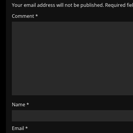
Your email address will not be published.
Required fi
n
Comment
*
u
e
R
e
a
d
i
Name
*
n
g
Email
*