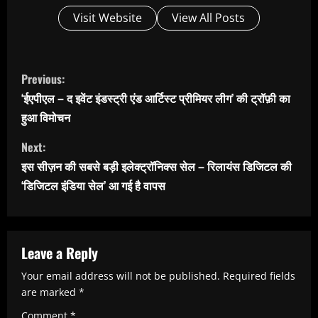
Visit Website
View All Posts
C
Previous:
o
‘ईएपीएल – द इवेंट इंडस्ट्री एंड आर्टिस्ट प्रीमियर लीग’ की ट्रॉफ़ी का
n
हुआ विमोचन
t
Next:
i
इस सीज़न की सबसे बड़ी इलेक्ट्रॉनिक्स सेल – रिलायंस डिजिटल की
n
‘डिजिटल इंडिया सेल’ आ गई है वापस
u
e
R
Leave a Reply
e
Your email address will not be published.
Required fields
are marked
*
a
Comment
*