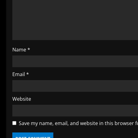
e
a
d
i
Name
*
n
g
Email
*
Website
Save my name, email, and website in this browser f