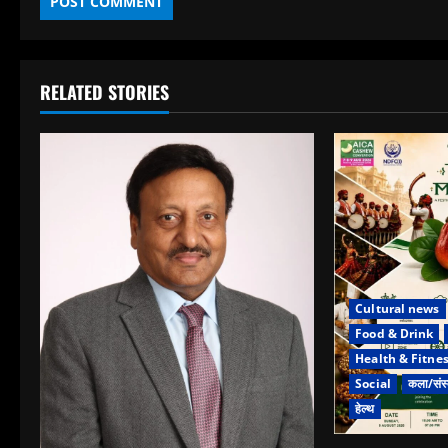
RELATED STORIES
Cultural news
Food & Drink
Health & Fitne
Social
कला/संस्
हेल्थ