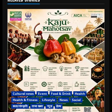
Cultural news
Event
Food & Drink
Health
Health & Fitness
Lifestyle
News
Social
कला/संस्कृति
ताजा खबर
न्यूज़
हेल्थ