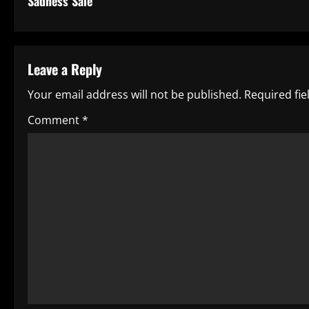
Sadness Sale’
n
t
Leave a Reply
i
Your email address will not be published.
Required fi
n
Comment
*
u
e
R
e
a
d