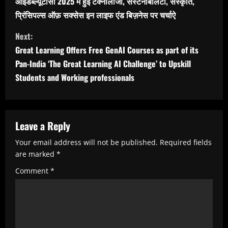
आईडब्ल्यूटीसी 2025 में हुई टेक्नोलॉजी, सस्टेनेबिलिटी, संस्कृति,
n
प्रिंसिपल्स ऑफ़ सक्सेस इन लाइफ एंड बिज़नेस पर चर्चाऐ
t
Next:
i
Great Learning Offers Free GenAI Courses as part of its
n
Pan-India ‘The Great Learning AI Challenge’ to Upskill
u
Students and Working professionals
e
R
Leave a Reply
e
a
Your email address will not be published.
Required fields
are marked
*
d
Comment
*
i
n
g