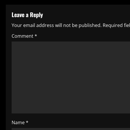
t
Leave a Reply
i
Your email address will not be published.
Required fi
n
Comment
*
u
e
R
e
a
d
i
Name
*
n