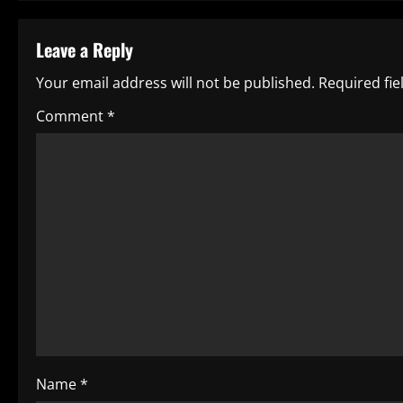
i
Leave a Reply
n
Your email address will not be published.
Required fi
u
Comment
*
e
R
e
a
d
i
n
Name
*