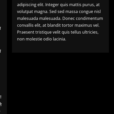
adipiscing elit. Integer quis mattis purus, at
volutpat magna. Sed sed massa congue nisl
malesuada malesuada. Donec condimentum
convallis elit, at blandit tortor maximus vel.
न
Praesent tristique velit quis tellus ultricies,
non molestie odio lacinia.
े
ा
े
े