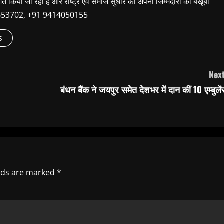
शित किया जा रहा है और राष्ट्र एवं समाज सुधार की अपनी जिम्मेदारी का बखूबी
9660653702, +91 9414050155
s
Next
बंधन बैंक ने जयपुर समेत देशभर में दान कीं 10 एम्बुले
elds are marked
*