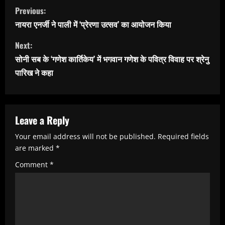
C
Previous:
o
नायरा एनर्जी ने पाली में ‘प्रेरणा उत्सव’ का आयोजन किया
n
Next:
t
सोनी सब के ‘गणेश कार्तिकेय’ में भगवान गणेश के पवित्र विवाह पर श्रेनु
i
पारिख ने कहा
n
u
e
Leave a Reply
R
Your email address will not be published.
Required fields
e
are marked
*
a
Comment
*
d
i
n