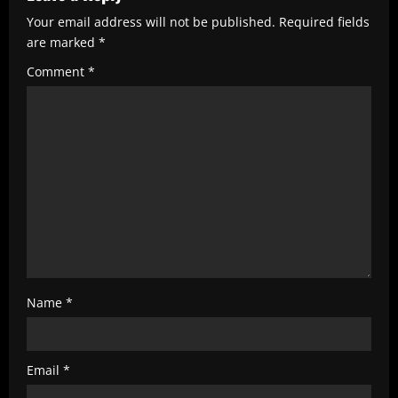
R
Your email address will not be published.
Required fields
e
are marked
*
a
Comment
*
d
i
n
g
Name
*
Email
*