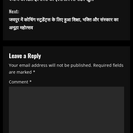
n
Next:
t
जयपुर में कोचिंग स्टूडेंट्स के लिए हुआ शिक्षा, भक्ति और संस्कार का
i
अनूठा महोत्सव
n
u
e
Leave a Reply
R
Your email address will not be published.
Required fields
e
are marked
*
a
Comment
*
d
i
n
g