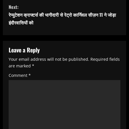
n
Next:
t
रेप्युटेशन क्राफ्टर्स की भागीदारी से रेट्रो कार्निवल सीज़न 11 ने जोड़ा
i
इंदौरवासियों को
n
u
e
Leave a Reply
R
Your email address will not be published.
Required fields
e
are marked
*
a
Comment
*
d
i
n
g