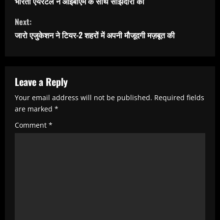
भारती एयरटेल ने आईबीएम के साथ साझेदारी की
n
Next:
t
जारो एजुकेशन ने टियर-2 शहरों में अपनी मौजूदगी मज़बूत की
i
n
u
Leave a Reply
e
Your email address will not be published.
Required fields
R
are marked
*
e
Comment
*
a
d
i
n
g