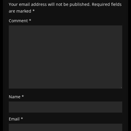
a
Your email address will not be published.
Required fields
are marked
*
d
Comment
*
i
n
g
Name
*
Email
*