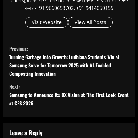
नम्बर:-+91 9660653702, +91 9414050155
Visit Website
View All Posts
C
Previous:
o
Turning Garbage into Growth: Ludhiana Students Win at
n
Samsung Solve for Tomorrow 2025 with AI-Enabled
t
Composting Innovation
i
Next:
n
Samsung to Announce its DX Vision at ‘The First Look’ Event
u
at CES 2026
e
R
Leave a Reply
e