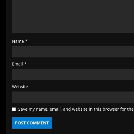
a
d
i
n
g
Name
*
Email
*
Website
Save my name, email, and website in this browser for the