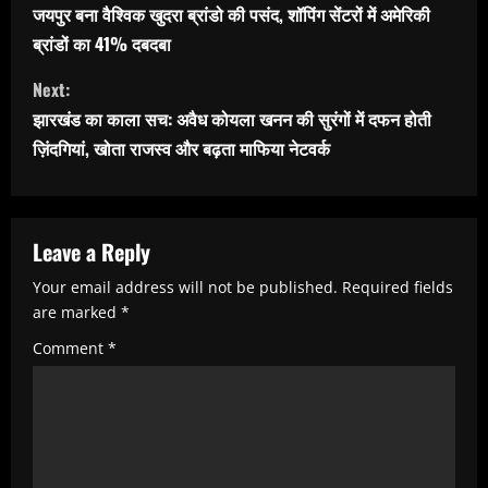
o
जयपुर बना वैश्विक खुदरा ब्रांडो की पसंद, शॉपिंग सेंटरों में अमेरिकी
n
ब्रांडों का 41% दबदबा
t
Next:
i
झारखंड का काला सच: अवैध कोयला खनन की सुरंगों में दफन होती
n
ज़िंदगियां, खोता राजस्व और बढ़ता माफिया नेटवर्क
u
e
R
Leave a Reply
e
Your email address will not be published.
Required fields
are marked
*
a
Comment
*
d
i
n
g