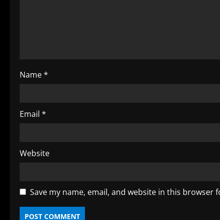
e
a
d
i
Name
*
n
g
Email
*
Website
Save my name, email, and website in this browser f