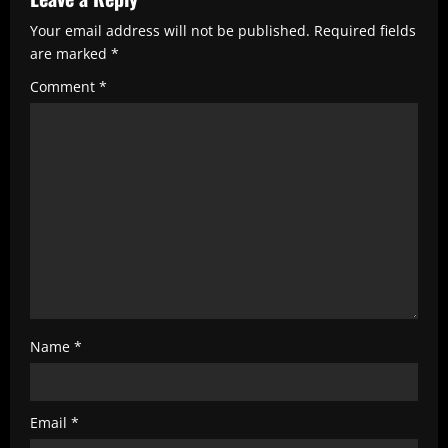
e
Your email address will not be published.
Required fields
R
are marked
*
e
Comment
*
a
d
i
n
g
Name
*
Email
*