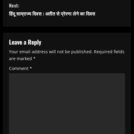
t
Next:
i
हिंदू साम्राज्य दिवस : अतीत से प्रेरणा लेने का दिवस
n
u
e
Leave a Reply
R
Your email address will not be published.
Required fields
e
are marked
*
a
Comment
*
d
i
n
g