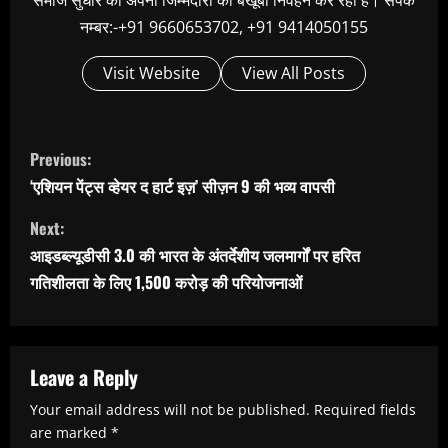
नम्बर:-+91 9660653702, +91 9414050155
Visit Website
View All Posts
C
Previous:
o
‘एशियन पेंट्स व्हेयर द हार्ट इज़’ सीज़न 9 की भव्य वापसी
n
Next:
t
आइडब्ल्यूडीसी 3.0 की भारत के अंतर्देशीय जलमार्गों पर हरित
i
गतिशीलता के लिए 1,500 करोड़ की परियोजनाओं
n
u
e
Leave a Reply
R
Your email address will not be published.
Required fields
e
are marked
*