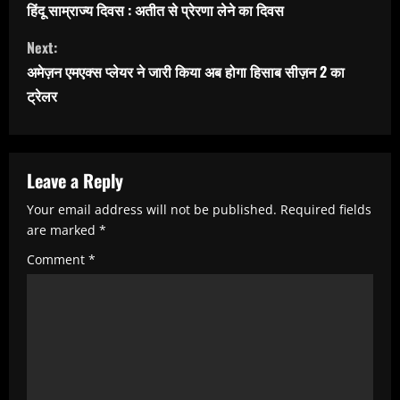
o
हिंदू साम्राज्य दिवस : अतीत से प्रेरणा लेने का दिवस
n
Next:
t
अमेज़न एमएक्स प्लेयर ने जारी किया अब होगा हिसाब सीज़न 2 का
i
ट्रेलर
n
u
e
Leave a Reply
R
Your email address will not be published.
Required fields
e
are marked
*
a
Comment
*
d
i
n
g