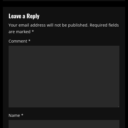
e
R
Leave a Reply
e
Your email address will not be published.
Required fields
are marked
*
a
Comment
*
d
i
n
g
Name
*